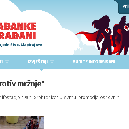
Pri
ajedništvo. Mapiraj sve
TI
IZVJEŠTAJI
BUDITE INFORMISANI
rotiv mržnje"
festacije "Dani Srebrenice" u svrhu promocije osnovnih