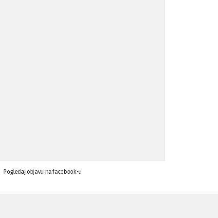
Koalicija Zanemari razlike osuđuje ...
02.09.'15
Osude napada u mjestu Omerovići, op ...
18.08.'15
Osude napada u mjestu Omerovići, op ...
18.08.'15
Napad u mjestu Omerovići, Općina To ...
15.08.'15
Krsenje ljudskih prava
03.08.'15
Pogledaj objavu na facebook-u
Napad na povratnika u Kotor-Varoši
15.07.'15