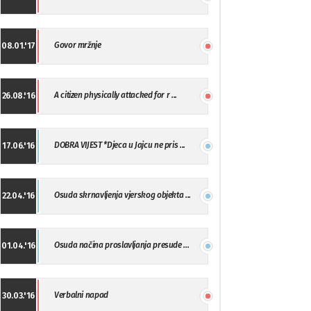
Govor mržnje
08.01.'17
A citizen physically attacked for r ...
26.08.'16
DOBRA VIJEST *Djeca u Jajcu ne pris ...
17.06.'16
Osuda skrnavljenja vjerskog objekta ...
22.04.'16
Osuda načina proslavljanja presude ...
01.04.'16
Verbalni napad
30.03.'16