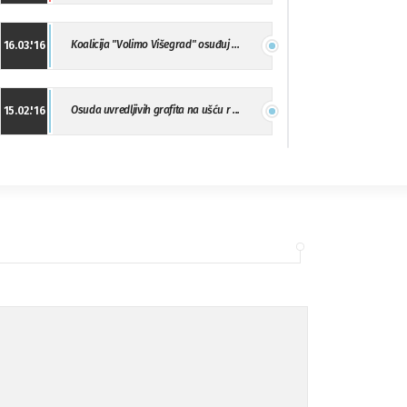
Koalicija "Volimo Višegrad" osuđuj ...
16.03.'16
Osuda uvredljivih grafita na ušću r ...
15.02.'16
"Uzbuna" Bijeljina osuđuje vršnjačk ...
01.02.'16
Osuda napada u Drvaru
13.11.'15
Osuda incidenta tokom dženaze na Pe ...
09.11.'15
Ukljanjanje uvredljivog grafita
08.11.'15