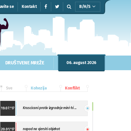
javite se
Kontakt
B/H/S
DRUŠTVENE MREŽE
06. august 2026
Sve
Kohezija
Konflikt
Kruscicani protiv izgradnje mini-hi ...
19.07.'17
napad na vjerski objekat
20.01.'17