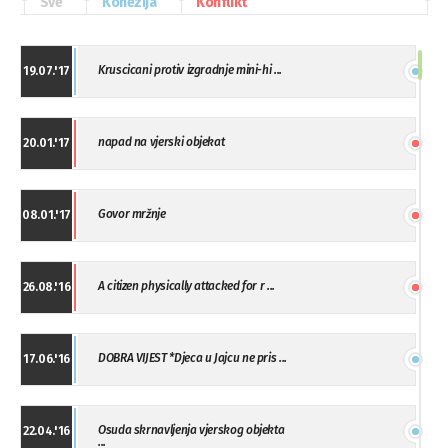
Sve
Kohezija
Konflikt
Kruscicani protiv izgradnje mini-hi ...
19.07.'17
napad na vjerski objekat
20.01.'17
Govor mržnje
08.01.'17
A citizen physically attacked for r ...
26.08.'16
DOBRA VIJEST *Djeca u Jajcu ne pris ...
17.06.'16
Osuda skrnavljenja vjerskog objekta
22.04.'16
...