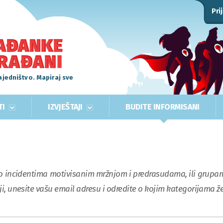
Pri
ajedništvo. Mapiraj sve
TI
IZVJEŠTAJI
BUDITE INFORMISANI
 o incidentima motivisanim mržnjom i predrasudama, ili grupam
, unesite vašu email adresu i odredite o kojim kategorijama že