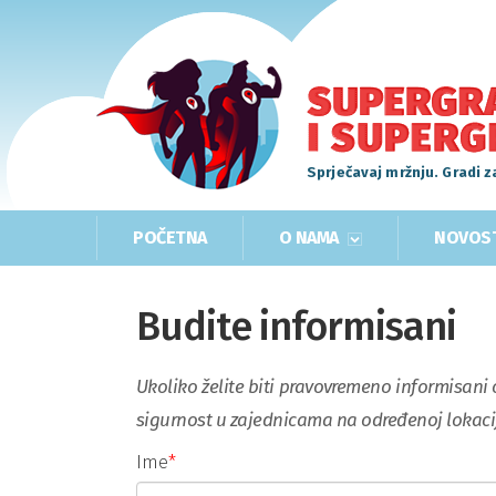
Sprječavaj mržnju. Gradi z
POČETNA
O NAMA
NOVOS
Budite informisani
Ukoliko želite biti pravovremeno informisani
sigurnost u zajednicama na određenoj lokaciji
Ime
*