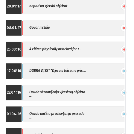
napad na vjerski objekat
20.01.'17
Govor mržnje
08.01.'17
A citizen physically attacked for r ...
26.08.'16
DOBRA VIJEST *Djeca u Jajcu ne pris ...
17.06.'16
Osuda skrnavljenja vjerskog objekta
22.04.'16
...
Osuda načina proslavljanja presude
01.04.'16
...