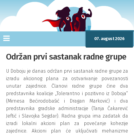
07. august 2026
Održan prvi sastanak radne grupe
U Doboju je danas održan prvi sastanak radne grupe za
izradu akcionog plana za ostvarivanje povezanosti
unutar zajednice. Članovi radne grupe čine dva
predstavnika koalicije „Tolerantno i pozitivno iz Doboja“
(Mirnesa Bećirodobašić i Dragan Marković) i dva
predstavnika gradske administracije (Tanja Čakarević
Jeftić i Slavojka Segdar). Radna grupa ima zadatak da
izradi lokalni akcioni plan za povećanje kohezije
zajednice. Akcioni plan će uključivati mehanizme