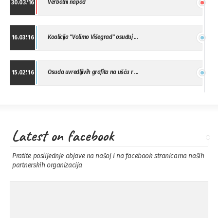
Verbalni napad
30.03.'16
Koalicija "Volimo Višegrad" osuđuj ...
16.03.'16
Osuda uvredljivih grafita na ušću r ...
15.02.'16
"Uzbuna" Bijeljina osuđuje vršnjačk ...
01.02.'16
Latest on facebook
Osuda napada u Drvaru
13.11.'15
Pratite poslijednje objave na našoj i na facebook stranicama naših
partnerskih organizacija
Osuda incidenta tokom dženaze na
09.11.'15
Pe ...
Ukljanjanje uvredljivog grafita
08.11.'15