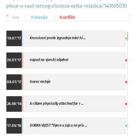
ploca-u-cast-ratnog-zlocinca-ratka-mladica/140605030
Sve
Kohezija
Konflikt
Kruscicani protiv izgradnje mini-hi ...
19.07.'17
napad na vjerski objekat
20.01.'17
Govor mržnje
08.01.'17
A citizen physically attacked for r ...
26.08.'16
DOBRA VIJEST *Djeca u Jajcu ne pris ...
17.06.'16