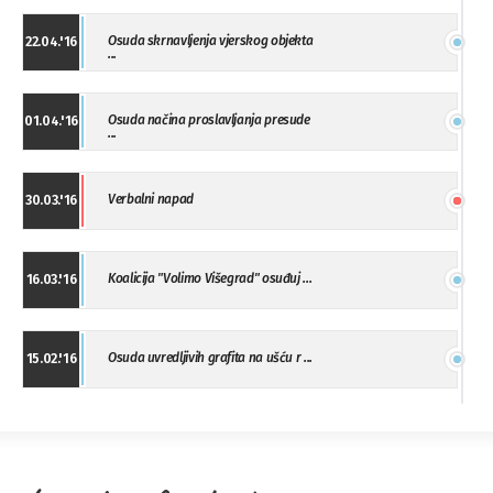
Osuda skrnavljenja vjerskog objekta
22.04.'16
...
Osuda načina proslavljanja presude
01.04.'16
...
Verbalni napad
30.03.'16
Koalicija "Volimo Višegrad" osuđuj ...
16.03.'16
Osuda uvredljivih grafita na ušću r ...
15.02.'16
"Uzbuna" Bijeljina osuđuje vršnjačk ...
01.02.'16