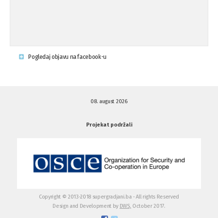
Napad u mjestu Omerovići, Općina To
15.08.'15
...
Krsenje ljudskih prava
03.08.'15
Pogledaj objavu na facebook-u
Napad na povratnika u Kotor-Varoši
15.07.'15
08. august 2026
Napad na povratnika u Kotor-Varoši
15.07.'15
Projekat podržali
Osuda pisanja uvredljivih grafita u ...
01.07.'15
Osuda pisanja uvredljivih grafita u ...
01.07.'15
Copyright © 2013-2018 supergradjani.ba - All rights Reserved
Design and Development by
DWS,
October 2017.
Otvoreno pismo medijima
20.06.'15