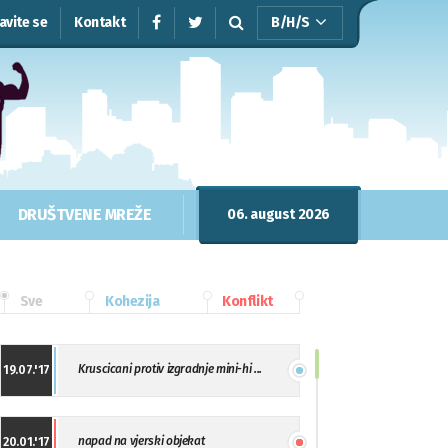
javite se
Kontakt
B/H/S
DRUŠTVENE MREŽE
06. august 2026
Sve
Kohezija
Konflikt
Kruscicani protiv izgradnje mini-hi ...
19.07.'17
napad na vjerski objekat
20.01.'17