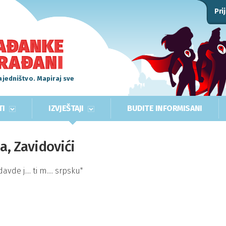
Pri
ajedništvo. Mapiraj sve
TI
IZVJEŠTAJI
BUDITE INFORMISANI
a, Zavidovići
de j.... ti m.... srpsku"