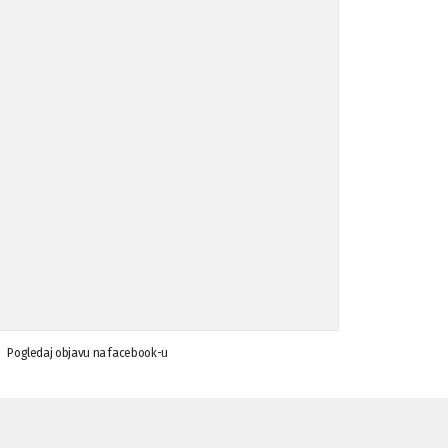
Koalicija Zanemari razlike osuđuje ...
02.09.'15
Osude napada u mjestu Omerovići, op ...
18.08.'15
Osude napada u mjestu Omerovići, op ...
18.08.'15
Napad u mjestu Omerovići, Općina To ...
15.08.'15
Krsenje ljudskih prava
03.08.'15
Pogledaj objavu na facebook-u
Napad na povratnika u Kotor-Varoši
15.07.'15