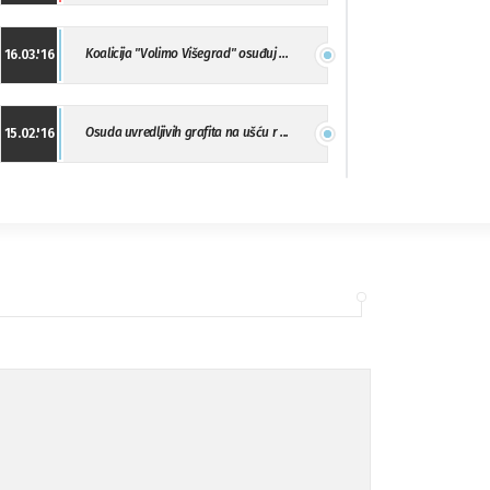
Koalicija "Volimo Višegrad" osuđuj ...
16.03.'16
Osuda uvredljivih grafita na ušću r ...
15.02.'16
"Uzbuna" Bijeljina osuđuje vršnjačk ...
01.02.'16
Osuda napada u Drvaru
13.11.'15
Osuda incidenta tokom dženaze na Pe ...
09.11.'15
Ukljanjanje uvredljivog grafita
08.11.'15