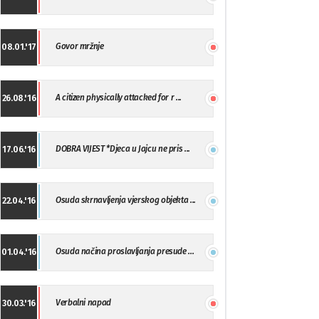
Govor mržnje
08.01.'17
A citizen physically attacked for r ...
26.08.'16
DOBRA VIJEST *Djeca u Jajcu ne pris ...
17.06.'16
Osuda skrnavljenja vjerskog objekta ...
22.04.'16
Osuda načina proslavljanja presude ...
01.04.'16
Verbalni napad
30.03.'16