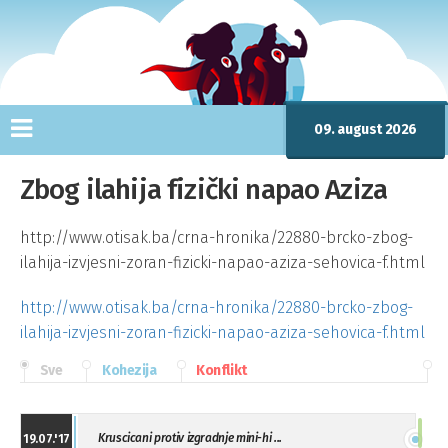
09. august 2026
Zbog ilahija fizički napao Aziza
http://www.otisak.ba/crna-hronika/22880-brcko-zbog-
ilahija-izvjesni-zoran-fizicki-napao-aziza-sehovica-f.html
http://www.otisak.ba/crna-hronika/22880-brcko-zbog-
ilahija-izvjesni-zoran-fizicki-napao-aziza-sehovica-f.html
Sve
Kohezija
Konflikt
Kruscicani protiv izgradnje mini-hi ...
19.07.'17