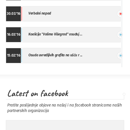
Verbalni napad
30.03.'16
Koalicija "Volimo Višegrad" osuđuj ...
16.03.'16
Osuda uvredljivih grafita na ušću r ...
15.02.'16
"Uzbuna" Bijeljina osuđuje vršnjačk ...
01.02.'16
Latest on facebook
Osuda napada u Drvaru
13.11.'15
Pratite poslijednje objave na našoj i na facebook stranicama naših
partnerskih organizacija
Osuda incidenta tokom dženaze na
09.11.'15
Pe ...