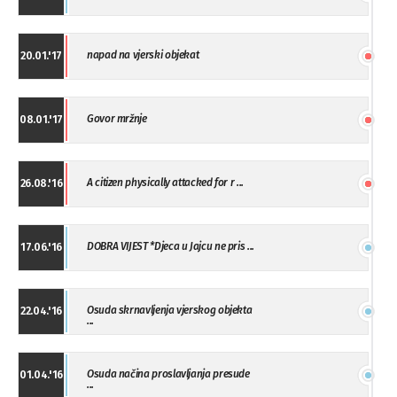
napad na vjerski objekat
20.01.'17
Govor mržnje
08.01.'17
A citizen physically attacked for r ...
26.08.'16
DOBRA VIJEST *Djeca u Jajcu ne pris ...
17.06.'16
Osuda skrnavljenja vjerskog objekta
22.04.'16
...
Osuda načina proslavljanja presude
01.04.'16
...