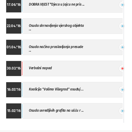
DOBRA VIJEST *Djeca u Jajcu ne pris ...
17.06.'16
Osuda skrnavljenja vjerskog objekta
22.04.'16
...
Osuda načina proslavljanja presude
01.04.'16
...
Verbalni napad
30.03.'16
Koalicija "Volimo Višegrad" osuđuj ...
16.03.'16
Osuda uvredljivih grafita na ušću r ...
15.02.'16
"Uzbuna" Bijeljina osuđuje vršnjačk ...