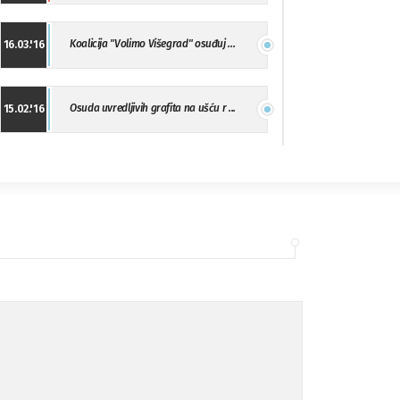
Koalicija "Volimo Višegrad" osuđuj ...
16.03.'16
Osuda uvredljivih grafita na ušću r ...
15.02.'16
"Uzbuna" Bijeljina osuđuje vršnjačk ...
01.02.'16
Osuda napada u Drvaru
13.11.'15
Osuda incidenta tokom dženaze na Pe ...
09.11.'15
Ukljanjanje uvredljivog grafita
08.11.'15