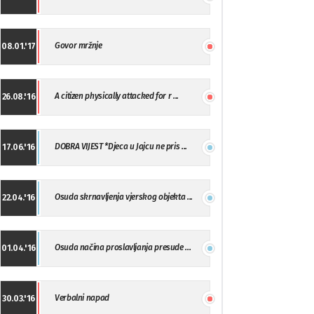
Govor mržnje
08.01.'17
A citizen physically attacked for r ...
26.08.'16
DOBRA VIJEST *Djeca u Jajcu ne pris ...
17.06.'16
Osuda skrnavljenja vjerskog objekta ...
22.04.'16
Osuda načina proslavljanja presude ...
01.04.'16
Verbalni napad
30.03.'16