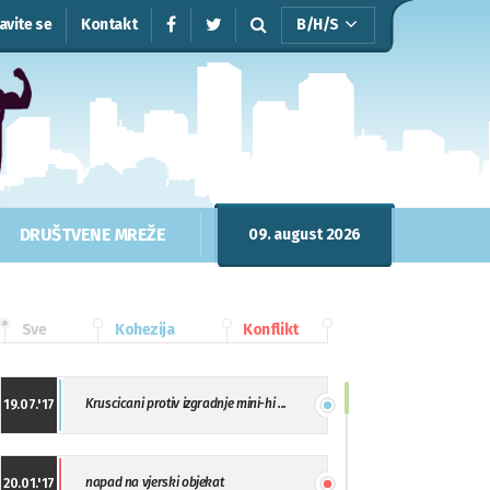
javite se
Kontakt
B/H/S
DRUŠTVENE MREŽE
09. august 2026
Sve
Kohezija
Konflikt
Kruscicani protiv izgradnje mini-hi ...
19.07.'17
napad na vjerski objekat
20.01.'17