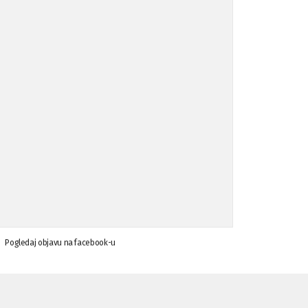
Koalicija Zanemari razlike osuđuje ...
02.09.'15
Osude napada u mjestu Omerovići, op ...
18.08.'15
Osude napada u mjestu Omerovići, op ...
18.08.'15
Napad u mjestu Omerovići, Općina To ...
15.08.'15
Krsenje ljudskih prava
03.08.'15
Pogledaj objavu na facebook-u
Napad na povratnika u Kotor-Varoši
15.07.'15