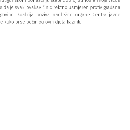
m huliganskom ponašanju štete dobroj atmosferi koja vlada
 te da je svaki ovakav čin direktno usmjeren protiv građana
egovine. Koalicija poziva nadležne organe Centra javne
 kako bi se počinioci ovih djela kaznili.