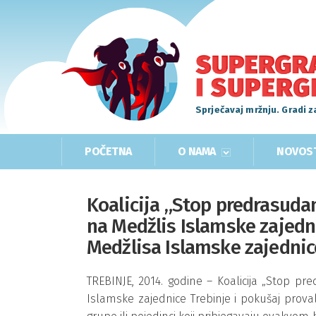
Sprječavaj mržnju. Gradi z
POČETNA
O NAMA
NOVOS
Koalicija „Stop predrasuda
na Medžlis Islamske zajedni
Medžlisa Islamske zajedni
TREBINJE, 2014. godine – Koalicija „Stop p
Islamske zajednice Trebinje i pokušaj proval