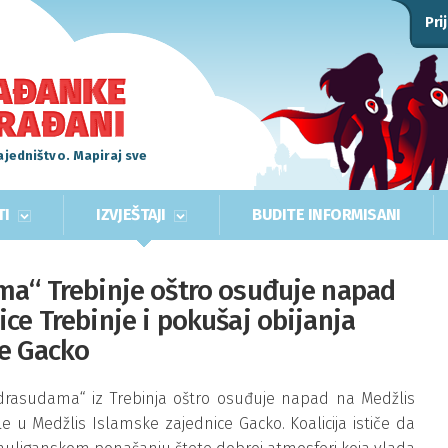
Pri
ajedništvo. Mapiraj sve
TI
IZVJEŠTAJI
BUDITE INFORMISANI
ma“ Trebinje oštro osuđuje napad
ce Trebinje i pokušaj obijanja
ce Gacko
redrasudama“ iz Trebinja oštro osuđuje napad na Medžlis
e u Medžlis Islamske zajednice Gacko. Koalicija ističe da