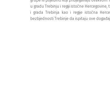
grupe ili pojedinci koji pribjegavaju ovakvo
u gradu Trebinju i regiji istočne Hercegovine,
i grada Trebinja kao i regije istočna Herc
bezbjednosti Trebinje da ispitaju ove događaje