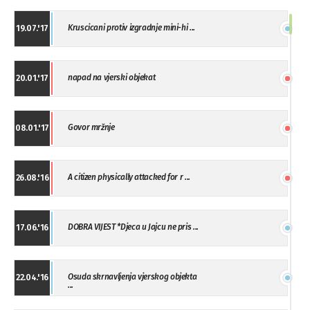
Kruscicani protiv izgradnje mini-hi ...
19.07.'17
napad na vjerski objekat
20.01.'17
Govor mržnje
08.01.'17
A citizen physically attacked for r ...
26.08.'16
DOBRA VIJEST *Djeca u Jajcu ne pris ...
17.06.'16
Osuda skrnavljenja vjerskog objekta
22.04.'16
...