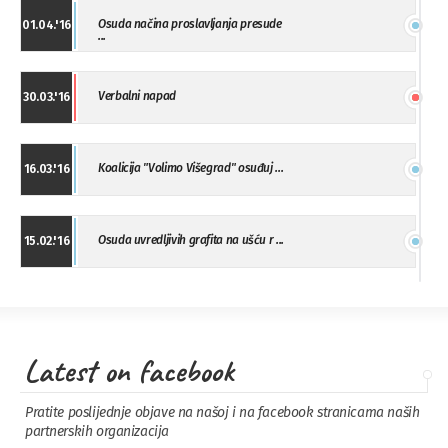
Osuda načina proslavljanja presude
01.04.'16
...
Verbalni napad
30.03.'16
Koalicija "Volimo Višegrad" osuđuj ...
16.03.'16
Osuda uvredljivih grafita na ušću r ...
15.02.'16
"Uzbuna" Bijeljina osuđuje vršnjačk ...
01.02.'16
Latest on facebook
Osuda napada u Drvaru
13.11.'15
Pratite poslijednje objave na našoj i na facebook stranicama naših
partnerskih organizacija