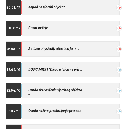
napad na vjerski objekat
20.01.'17
Govor mržnje
08.01.'17
A citizen physically attacked for r ...
26.08.'16
DOBRA VIJEST *Djeca u Jajcu ne pris ...
17.06.'16
Osuda skrnavljenja vjerskog objekta
22.04.'16
...
Osuda načina proslavljanja presude
01.04.'16
...