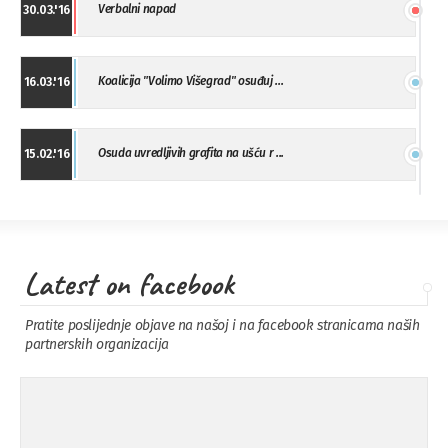
Verbalni napad
30.03.'16
Koalicija "Volimo Višegrad" osuđuj ...
16.03.'16
Osuda uvredljivih grafita na ušću r ...
15.02.'16
"Uzbuna" Bijeljina osuđuje vršnjačk ...
01.02.'16
Latest on facebook
Osuda napada u Drvaru
13.11.'15
Pratite poslijednje objave na našoj i na facebook stranicama naših
partnerskih organizacija
Osuda incidenta tokom dženaze na
09.11.'15
Pe ...
Ukljanjanje uvredljivog grafita
08.11.'15