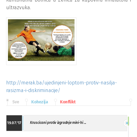
ultrazvuka.
http://merak.ba/ujedinjeni-loptom-protiv-nasilja-
rasizma-i-diskriminacije/
Sve
Kohezija
Konflikt
Kruscicani protiv izgradnje mini-hi ...
19.07.'17