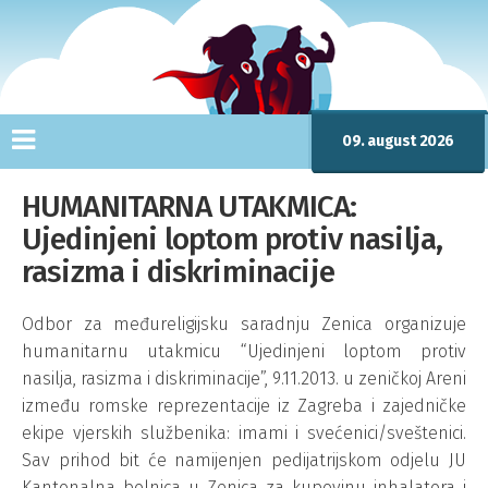
09. august 2026
HUMANITARNA UTAKMICA:
Ujedinjeni loptom protiv nasilja,
rasizma i diskriminacije
Odbor za međureligijsku saradnju Zenica organizuje
humanitarnu utakmicu “Ujedinjeni loptom protiv
nasilja, rasizma i diskriminacije”, 9.11.2013. u zeničkoj Areni
između romske reprezentacije iz Zagreba i zajedničke
ekipe vjerskih službenika: imami i svećenici/sveštenici.
Sav prihod bit će namijenjen pedijatrijskom odjelu JU
Kantonalna bolnica u Zenica za kupovinu inhalatora i