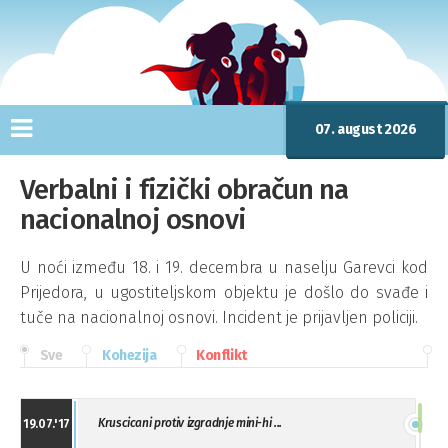
07. august 2026
Verbalni i fizički obračun na
nacionalnoj osnovi
U noći između 18. i 19. decembra u naselju Garevci kod
Prijedora, u ugostiteljskom objektu je došlo do svađe i
tuče na nacionalnoj osnovi. Incident je prijavljen policiji.
Sve
Kohezija
Konflikt
Kruscicani protiv izgradnje mini-hi ...
19.07.'17