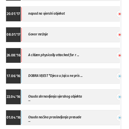
napad na vjerski objekat
20.01.'17
Govor mržnje
08.01.'17
A citizen physically attacked for r ...
26.08.'16
DOBRA VIJEST *Djeca u Jajcu ne pris ...
17.06.'16
Osuda skrnavljenja vjerskog objekta
22.04.'16
...
Osuda načina proslavljanja presude
01.04.'16
...