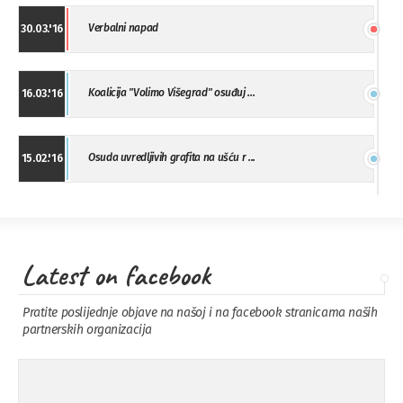
Verbalni napad
30.03.'16
Koalicija "Volimo Višegrad" osuđuj ...
16.03.'16
Osuda uvredljivih grafita na ušću r ...
15.02.'16
"Uzbuna" Bijeljina osuđuje vršnjačk ...
01.02.'16
Latest on facebook
Osuda napada u Drvaru
13.11.'15
Pratite poslijednje objave na našoj i na facebook stranicama naših
partnerskih organizacija
Osuda incidenta tokom dženaze na
09.11.'15
Pe ...