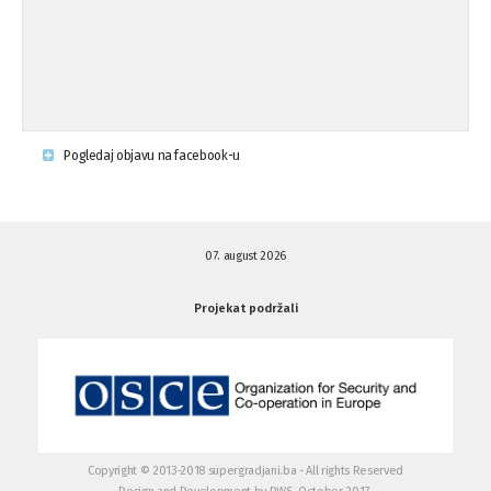
Napad u mjestu Omerovići, Općina To
15.08.'15
...
Krsenje ljudskih prava
03.08.'15
Pogledaj objavu na facebook-u
Napad na povratnika u Kotor-Varoši
15.07.'15
07. august 2026
Napad na povratnika u Kotor-Varoši
15.07.'15
Projekat podržali
Osuda pisanja uvredljivih grafita u ...
01.07.'15
Osuda pisanja uvredljivih grafita u ...
01.07.'15
Copyright © 2013-2018 supergradjani.ba - All rights Reserved