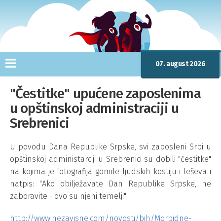
07. august 2026
"Čestitke" upućene zaposlenima
u opštinskoj administraciji u
Srebrenici
U povodu Dana Republike Srpske, svi zaposleni Srbi u
opštinskoj administarciji u Srebrenici su dobili "čestitke"
na kojima je fotografija gomile ljudskih kostiju i leševa i
natpis: "Ako obilježavate Dan Republike Srpske, ne
zaboravite - ovo su njeni temelji".
http://www.nezavisne.com/novosti/bih/Morbidne-