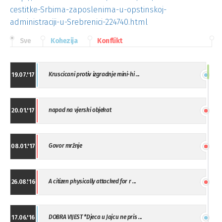
cestitke-Srbima-zaposlenima-u-opstinskoj-
administraciji-u-Srebrenici-224740.html
Sve
Kohezija
Konflikt
Kruscicani protiv izgradnje mini-hi ...
19.07.'17
napad na vjerski objekat
20.01.'17
Govor mržnje
08.01.'17
A citizen physically attacked for r ...
26.08.'16
DOBRA VIJEST *Djeca u Jajcu ne pris ...
17.06.'16