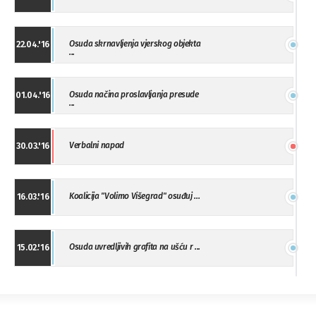
Osuda skrnavljenja vjerskog objekta
22.04.'16
...
Osuda načina proslavljanja presude
01.04.'16
...
Verbalni napad
30.03.'16
Koalicija "Volimo Višegrad" osuđuj ...
16.03.'16
Osuda uvredljivih grafita na ušću r ...
15.02.'16
"Uzbuna" Bijeljina osuđuje vršnjačk ...
01.02.'16