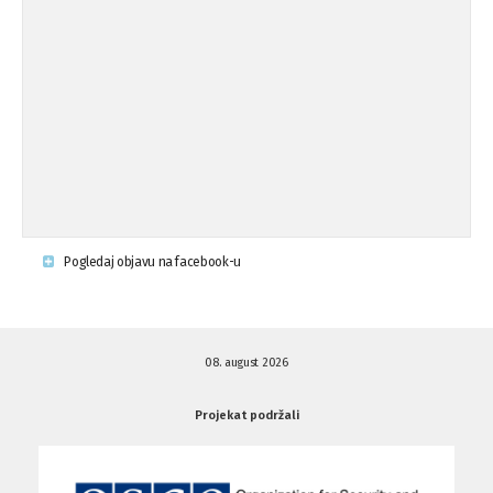
Osude napada u mjestu Omerovići,
18.08.'15
op ...
Napad u mjestu Omerovići, Općina To
15.08.'15
...
Krsenje ljudskih prava
03.08.'15
Pogledaj objavu na facebook-u
Napad na povratnika u Kotor-Varoši
15.07.'15
08. august 2026
Napad na povratnika u Kotor-Varoši
15.07.'15
Projekat podržali
Osuda pisanja uvredljivih grafita u ...
01.07.'15