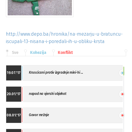
http://www.depo.ba/hronika/na-mezarju-u-bratuncu-
iscupali-13-nisana-i-poredali-ih-u-obliku-krsta
Sve
Kohezija
Konflikt
Kruscicani protiv izgradnje mini-hi ...
19.07.'17
napad na vjerski objekat
20.01.'17
Govor mržnje
08.01.'17