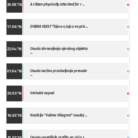
A citizen physically attacked for r ...
26.08.'16
DOBRA VIJEST *Djeca u Jajcu ne pris ...
17.06.'16
Osuda skrnavljenja vjerskog objekta
22.04.'16
...
Osuda načina proslavljanja presude
01.04.'16
...
Verbalni napad
30.03.'16
Koalicija "Volimo Višegrad" osuđuj ...
16.03.'16
Osuda uvredljivih grafita na ušću r ...
15.02.'16