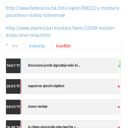
http://www.federalna.ba/bhs/vijest/80622/u-mostaru-
posadeno-stablo-tolerancije
http://www.starmo.ba/mostars/item/22008-mostar-
dobio-drvo-mira.html
Sve
Kohezija
Konflikt
Kruscicani protiv izgradnje mini-hi ...
19.07.'17
napad na vjerski objekat
20.01.'17
Govor mržnje
08.01.'17
A citizen physically attacked for r ...
26.08.'16