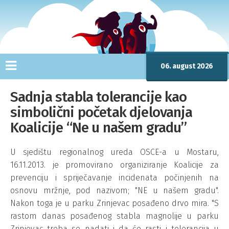
06. august 2026
Sadnja stabla tolerancije kao
simbolični početak djelovanja
Koalicije “Ne u našem gradu”
U sjedištu regionalnog ureda OSCE-a u Mostaru,
16.11.2013. je promovirano organiziranje Koalicije za
prevenciju i spriječavanje incidenata počinjenih na
osnovu mržnje, pod nazivom; "NE u našem gradu".
Nakon toga je u parku Zrinjevac posađeno drvo mira. "S
rastom danas posađenog stabla magnolije u parku
Zrinjevac treba se nadati i da će rasti i tolerancija u