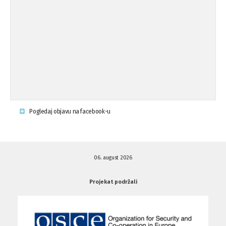
Osude napada u mjestu Omerovići,
18.08.'15
op ...
Napad u mjestu Omerovići, Općina To
15.08.'15
...
Krsenje ljudskih prava
03.08.'15
Pogledaj objavu na facebook-u
Napad na povratnika u Kotor-Varoši
15.07.'15
06. august 2026
Napad na povratnika u Kotor-Varoši
15.07.'15
Projekat podržali
Osuda pisanja uvredljivih grafita u ...
01.07.'15