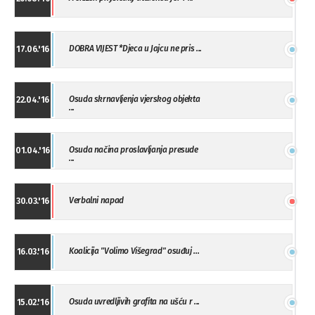
DOBRA VIJEST *Djeca u Jajcu ne pris ...
17.06.'16
Osuda skrnavljenja vjerskog objekta
22.04.'16
...
Osuda načina proslavljanja presude
01.04.'16
...
Verbalni napad
30.03.'16
Koalicija "Volimo Višegrad" osuđuj ...
16.03.'16
Osuda uvredljivih grafita na ušću r ...
15.02.'16