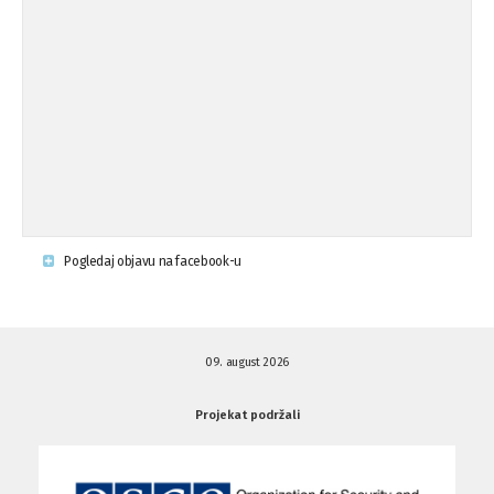
Osude napada u mjestu Omerovići,
18.08.'15
op ...
Napad u mjestu Omerovići, Općina To
15.08.'15
...
Krsenje ljudskih prava
03.08.'15
Pogledaj objavu na facebook-u
Napad na povratnika u Kotor-Varoši
15.07.'15
09. august 2026
Napad na povratnika u Kotor-Varoši
15.07.'15
Projekat podržali
Osuda pisanja uvredljivih grafita u ...
01.07.'15