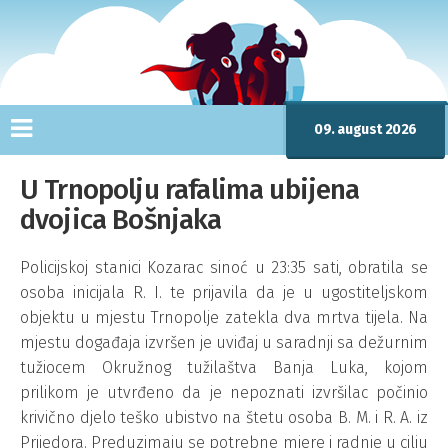
09. august 2026
U Trnopolju rafalima ubijena
dvojica Bošnjaka
Policijskoj stanici Kozarac sinoć u 23:35 sati, obratila se
osoba inicijala R. I. te prijavila da je u ugostiteljskom
objektu u mjestu Trnopolje zatekla dva mrtva tijela. Na
mjestu događaja izvršen je uviđaj u saradnji sa dežurnim
tužiocem Okružnog tužilaštva Banja Luka, kojom
prilikom je utvrđeno da je nepoznati izvršilac počinio
krivično djelo teško ubistvo na štetu osoba B. M. i R. A. iz
Prijedora. Preduzimaju se potrebne mjere i radnje u cilju