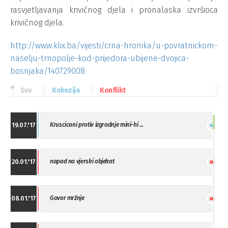
rasvjetljavanja krivičnog djela i pronalaska izvršioca
krivičnog djela.
http://www.klix.ba/vijesti/crna-hronika/u-povratnickom-
naselju-trnopolje-kod-prijedora-ubijene-dvojica-
bosnjaka/140729008
Sve
Kohezija
Konflikt
Kruscicani protiv izgradnje mini-hi ...
19.07.'17
napad na vjerski objekat
20.01.'17
Govor mržnje
08.01.'17