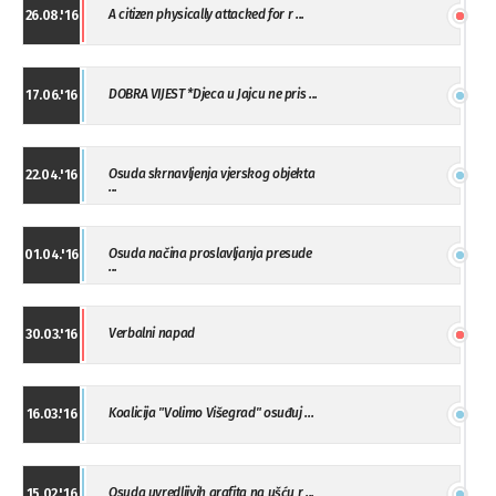
A citizen physically attacked for r ...
26.08.'16
DOBRA VIJEST *Djeca u Jajcu ne pris ...
17.06.'16
Osuda skrnavljenja vjerskog objekta
22.04.'16
...
Osuda načina proslavljanja presude
01.04.'16
...
Verbalni napad
30.03.'16
Koalicija "Volimo Višegrad" osuđuj ...
16.03.'16
Osuda uvredljivih grafita na ušću r ...
15.02.'16