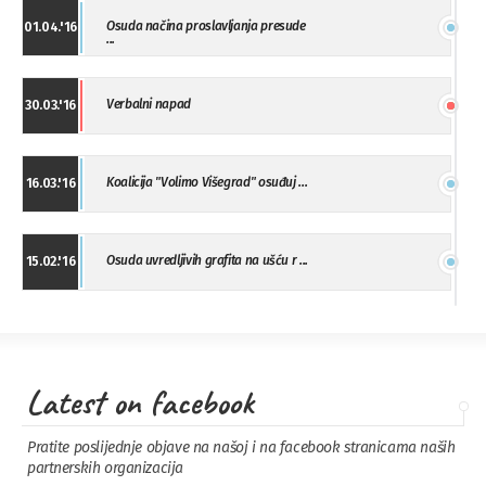
Osuda načina proslavljanja presude
01.04.'16
...
Verbalni napad
30.03.'16
Koalicija "Volimo Višegrad" osuđuj ...
16.03.'16
Osuda uvredljivih grafita na ušću r ...
15.02.'16
"Uzbuna" Bijeljina osuđuje vršnjačk ...
01.02.'16
Latest on facebook
Osuda napada u Drvaru
13.11.'15
Pratite poslijednje objave na našoj i na facebook stranicama naših
partnerskih organizacija