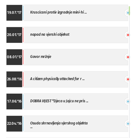
Kruscicani protiv izgradnje mini-hi ...
19.07.'17
napad na vjerski objekat
20.01.'17
Govor mržnje
08.01.'17
A citizen physically attacked for r ...
26.08.'16
DOBRA VIJEST *Djeca u Jajcu ne pris ...
17.06.'16
Osuda skrnavljenja vjerskog objekta
22.04.'16
...