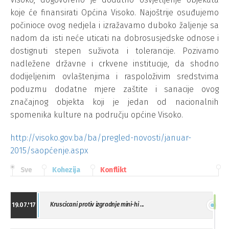
koje će finansirati Općina Visoko. Najoštrije osuđujemo
počinioce ovog nedjela i izražavamo duboko žaljenje sa
nadom da isti neće uticati na dobrosusjedske odnose i
dostignuti stepen suživota i tolerancije. Pozivamo
nadležene državne i crkvene institucije, da shodno
dodijeljenim ovlaštenjima i raspoloživim sredstvima
poduzmu dodatne mjere zaštite i sanacije ovog
značajnog objekta koji je jedan od nacionalnih
spomenika kulture na području općine Visoko.
http://visoko.gov.ba/ba/pregled-novosti/januar-
2015/saopćenje.aspx
Sve
Kohezija
Konflikt
Kruscicani protiv izgradnje mini-hi ...
19.07.'17