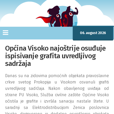
06. august 2026
Općina Visoko najoštrije osuđuje
ispisivanje grafita uvredljivog
sadržaja
Danas su na zidovima pomoćnih objekata pravoslavne
crkve svetog Prokopija u Visokom osvanuli grafiti
uvredljivog sadržaja. Nakon obavljenog uviđaja od
strane PU Visoko, Služba civilne zaštite Općine Visoko
očistila je grafite i izvršila sanaciju nastale štete. U
saradnji sa Elektrodistribucijom Zenica poslovnica
Visoko, dogovoreno je dodatno osvjetljenje objekata