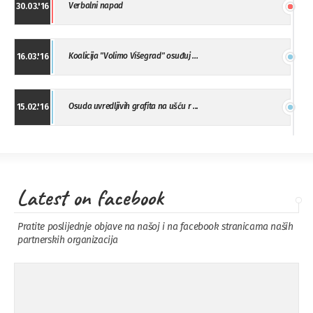
Verbalni napad
30.03.'16
Koalicija "Volimo Višegrad" osuđuj ...
16.03.'16
Osuda uvredljivih grafita na ušću r ...
15.02.'16
"Uzbuna" Bijeljina osuđuje vršnjačk ...
01.02.'16
Latest on facebook
Osuda napada u Drvaru
13.11.'15
Pratite poslijednje objave na našoj i na facebook stranicama naših
partnerskih organizacija
Osuda incidenta tokom dženaze na
09.11.'15
Pe ...
Ukljanjanje uvredljivog grafita
08.11.'15