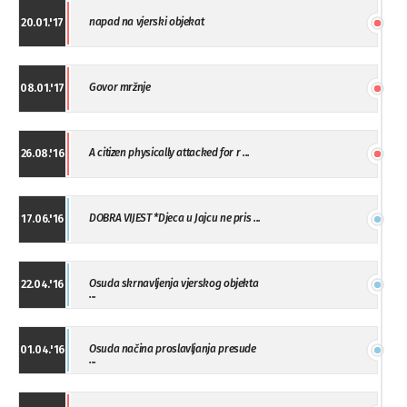
napad na vjerski objekat
20.01.'17
Govor mržnje
08.01.'17
A citizen physically attacked for r ...
26.08.'16
DOBRA VIJEST *Djeca u Jajcu ne pris ...
17.06.'16
Osuda skrnavljenja vjerskog objekta
22.04.'16
...
Osuda načina proslavljanja presude
01.04.'16
...