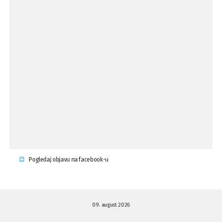
Osude napada u mjestu Omerovići,
18.08.'15
op ...
Osude napada u mjestu Omerovići,
18.08.'15
op ...
Napad u mjestu Omerovići, Općina To
15.08.'15
...
Krsenje ljudskih prava
03.08.'15
Pogledaj objavu na facebook-u
Napad na povratnika u Kotor-Varoši
15.07.'15
09. august 2026
Napad na povratnika u Kotor-Varoši
15.07.'15