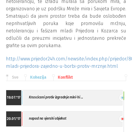
netoleranciju, te izradu murala sa porukom mira, a
organizovano je uz podršku Mreže mira i Savjeta Evrope.
Smatrajući da javni prostor treba da bude oslobođen
neprihvatljivih poruka koje promovišu mržnju,
netoleranciju i fašizam mladi Prijedora i Kozarca su
odlučili da preuzmi inicijativu i jednostavno prekreče
grafite sa ovim porukama.
http://www.prijedor24h.com/newsite/index.php/prijedor/8
mladi-prijedora-zajedno-u-borbi-protiv-mrznje.html
Sve
Kohezija
Konflikt
Kruscicani protiv izgradnje mini-hi ...
19.07.'17
napad na vjerski objekat
20.01.'17