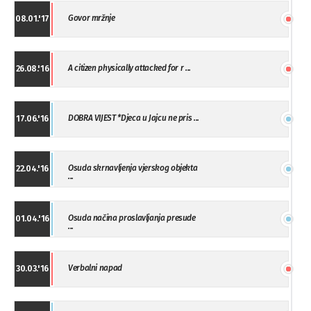
Govor mržnje
08.01.'17
A citizen physically attacked for r ...
26.08.'16
DOBRA VIJEST *Djeca u Jajcu ne pris ...
17.06.'16
Osuda skrnavljenja vjerskog objekta
22.04.'16
...
Osuda načina proslavljanja presude
01.04.'16
...
Verbalni napad
30.03.'16