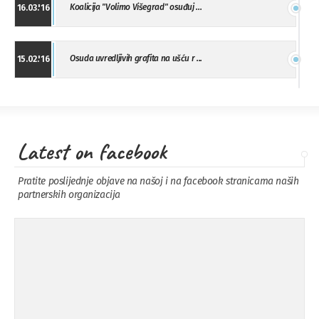
Koalicija "Volimo Višegrad" osuđuj ...
16.03.'16
Osuda uvredljivih grafita na ušću r ...
15.02.'16
"Uzbuna" Bijeljina osuđuje vršnjačk ...
01.02.'16
Latest on facebook
Osuda napada u Drvaru
13.11.'15
Pratite poslijednje objave na našoj i na facebook stranicama naših
partnerskih organizacija
Osuda incidenta tokom dženaze na
09.11.'15
Pe ...
Ukljanjanje uvredljivog grafita
08.11.'15
Koalicija Zanemari razlike osuđuje ...
02.09.'15