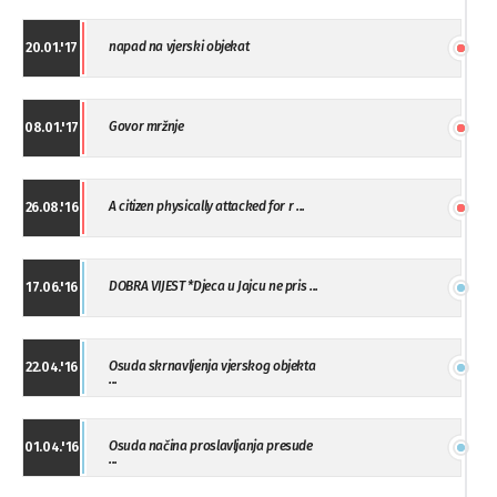
napad na vjerski objekat
20.01.'17
Govor mržnje
08.01.'17
A citizen physically attacked for r ...
26.08.'16
DOBRA VIJEST *Djeca u Jajcu ne pris ...
17.06.'16
Osuda skrnavljenja vjerskog objekta
22.04.'16
...
Osuda načina proslavljanja presude
01.04.'16
...