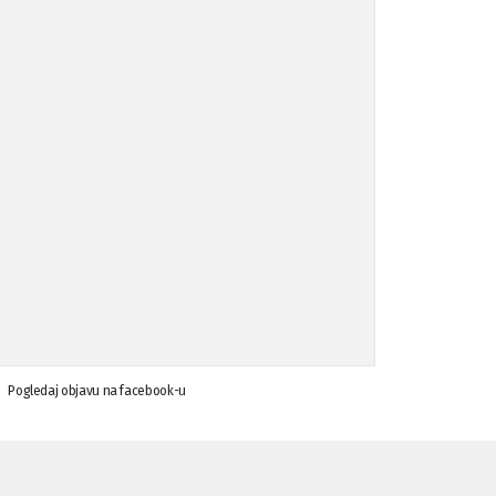
Koalicija Zanemari razlike osuđuje ...
02.09.'15
Osude napada u mjestu Omerovići, op ...
18.08.'15
Osude napada u mjestu Omerovići, op ...
18.08.'15
Napad u mjestu Omerovići, Općina To ...
15.08.'15
Krsenje ljudskih prava
03.08.'15
Pogledaj objavu na facebook-u
Napad na povratnika u Kotor-Varoši
15.07.'15