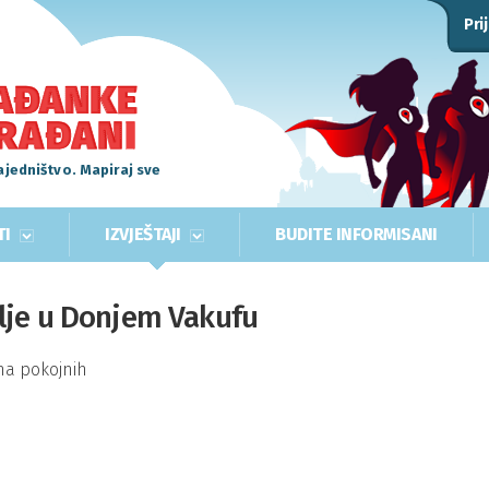
Pri
ajedništvo. Mapiraj sve
TI
IZVJEŠTAJI
BUDITE INFORMISANI
lje u Donjem Vakufu
ma pokojnih