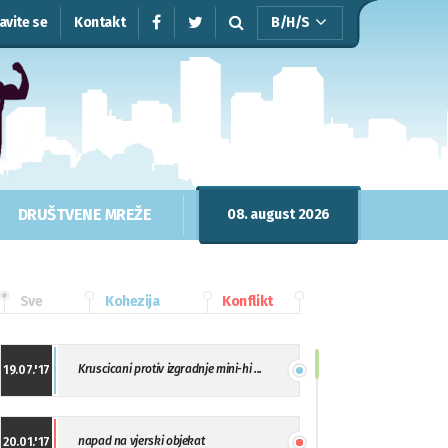
javite se
Kontakt
B/H/S
DRUŠTVENE MREŽE
08. august 2026
Sve
Kohezija
Konflikt
Kruscicani protiv izgradnje mini-hi ...
19.07.'17
napad na vjerski objekat
20.01.'17