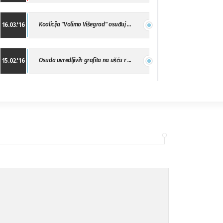
Koalicija "Volimo Višegrad" osuđuj ...
16.03.'16
Osuda uvredljivih grafita na ušću r ...
15.02.'16
"Uzbuna" Bijeljina osuđuje vršnjačk ...
01.02.'16
Osuda napada u Drvaru
13.11.'15
Osuda incidenta tokom dženaze na Pe ...
09.11.'15
Ukljanjanje uvredljivog grafita
08.11.'15