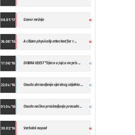
Govor mržnje
08.01.'17
A citizen physically attacked for r ...
26.08.'16
DOBRA VIJEST *Djeca u Jajcu ne pris ...
17.06.'16
Osuda skrnavljenja vjerskog objekta ...
22.04.'16
Osuda načina proslavljanja presude ...
01.04.'16
Verbalni napad
30.03.'16