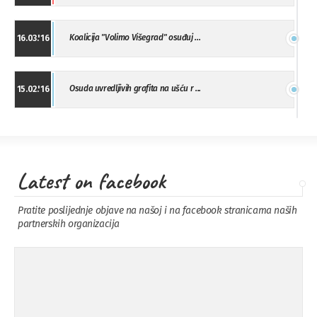
Koalicija "Volimo Višegrad" osuđuj ...
16.03.'16
Osuda uvredljivih grafita na ušću r ...
15.02.'16
"Uzbuna" Bijeljina osuđuje vršnjačk ...
01.02.'16
Latest on facebook
Osuda napada u Drvaru
13.11.'15
Pratite poslijednje objave na našoj i na facebook stranicama naših
partnerskih organizacija
Osuda incidenta tokom dženaze na
09.11.'15
Pe ...
Ukljanjanje uvredljivog grafita
08.11.'15