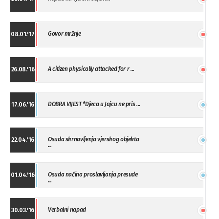
Govor mržnje
08.01.'17
A citizen physically attacked for r ...
26.08.'16
DOBRA VIJEST *Djeca u Jajcu ne pris ...
17.06.'16
Osuda skrnavljenja vjerskog objekta
22.04.'16
...
Osuda načina proslavljanja presude
01.04.'16
...
Verbalni napad
30.03.'16