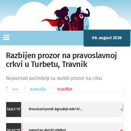
06. august 2026
Razbijen prozor na pravoslavnoj
crkvi u Turbetu, Travnik
Nepoznati počinitelji su razbili prozor na crkvi.
Sve
Kohezija
Konflikt
Kruscicani protiv izgradnje mini-hi ...
19.07.'17
napad na vjerski objekat
20.01.'17