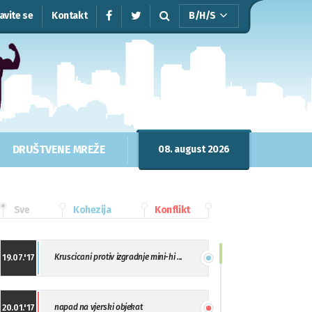
javite se
Kontakt
B/H/S
DRUŠTVENE MREŽE
08. august 2026
Sve
Kohezija
Konflikt
Kruscicani protiv izgradnje mini-hi ...
19.07.'17
napad na vjerski objekat
20.01.'17