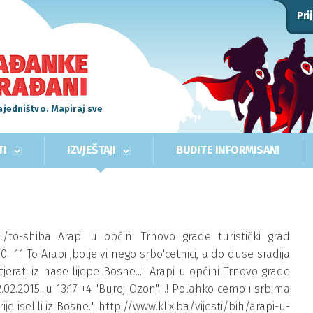
Pri
ajedništvo. Mapiraj sve
TI
IZVJEŠTAJI
BUDITE INFORMISANI
il/to-shiba Arapi u općini Trnovo grade turistički grad
00 -11 To Arapi ,bolje vi nego srbo'cetnici, a do duse sradija
otjerati iz nase lijepe Bosne....! Arapi u općini Trnovo grade
2.02.2015. u 13:17 +4 "Buroj Ozon"....! Polahko cemo i srbima
e iselili iz Bosne.." http://www.klix.ba/vijesti/bih/arapi-u-