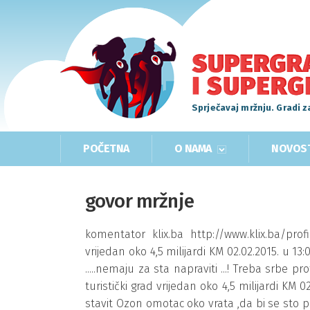
Sprječavaj mržnju. Gradi z
POČETNA
O NAMA
NOVOS
govor mržnje
komentator klix.ba http://www.klix.ba/prof
vrijedan oko 4,5 milijardi KM 02.02.2015. u 13:
.....nemaju za sta napraviti ...! Treba srbe pr
turistički grad vrijedan oko 4,5 milijardi KM 0
stavit Ozon omotac oko vrata ,da bi se sto prij