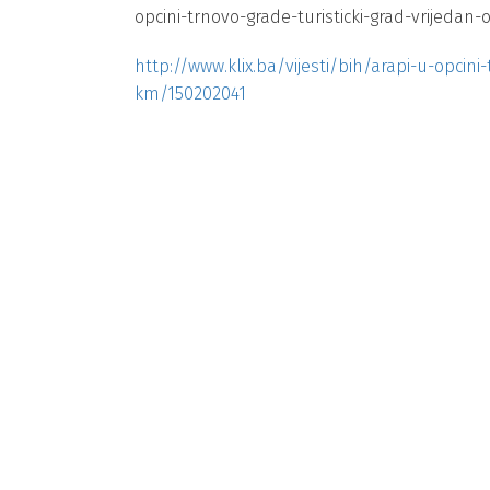
opcini-trnovo-grade-turisticki-grad-vrijedan
http://www.klix.ba/vijesti/bih/arapi-u-opcini-
km/150202041