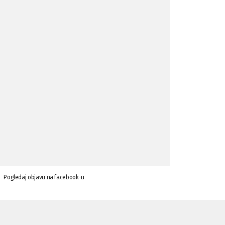
Koalicija Zanemari razlike osuđuje ...
02.09.'15
Osude napada u mjestu Omerovići, op ...
18.08.'15
Osude napada u mjestu Omerovići, op ...
18.08.'15
Napad u mjestu Omerovići, Općina To ...
15.08.'15
Krsenje ljudskih prava
03.08.'15
Pogledaj objavu na facebook-u
Napad na povratnika u Kotor-Varoši
15.07.'15