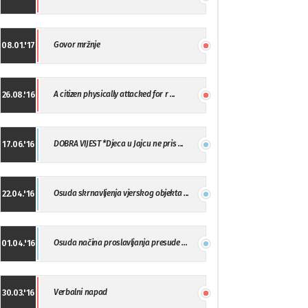
Govor mržnje
08.01.'17
A citizen physically attacked for r ...
26.08.'16
DOBRA VIJEST *Djeca u Jajcu ne pris ...
17.06.'16
Osuda skrnavljenja vjerskog objekta ...
22.04.'16
Osuda načina proslavljanja presude ...
01.04.'16
Verbalni napad
30.03.'16