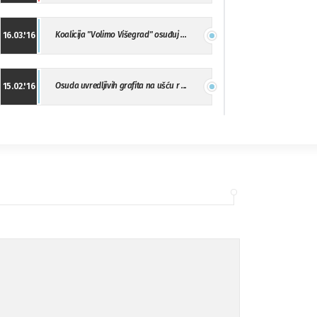
Koalicija "Volimo Višegrad" osuđuj ...
16.03.'16
Osuda uvredljivih grafita na ušću r ...
15.02.'16
"Uzbuna" Bijeljina osuđuje vršnjačk ...
01.02.'16
Osuda napada u Drvaru
13.11.'15
Osuda incidenta tokom dženaze na Pe ...
09.11.'15
Ukljanjanje uvredljivog grafita
08.11.'15