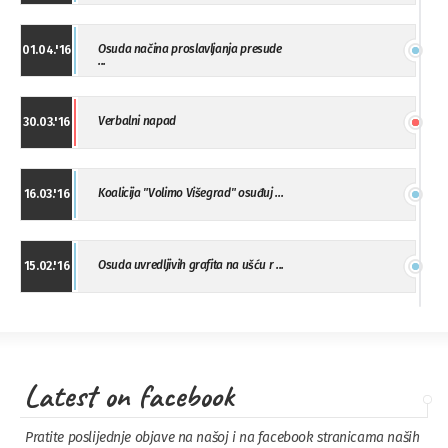
Osuda načina proslavljanja presude
01.04.'16
...
Verbalni napad
30.03.'16
Koalicija "Volimo Višegrad" osuđuj ...
16.03.'16
Osuda uvredljivih grafita na ušću r ...
15.02.'16
"Uzbuna" Bijeljina osuđuje vršnjačk ...
01.02.'16
Latest on facebook
Osuda napada u Drvaru
13.11.'15
Pratite poslijednje objave na našoj i na facebook stranicama naših