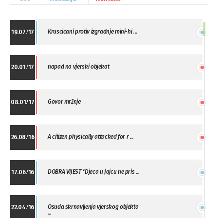
Kruscicani protiv izgradnje mini-hi ...
19.07.'17
napad na vjerski objekat
20.01.'17
Govor mržnje
08.01.'17
A citizen physically attacked for r ...
26.08.'16
DOBRA VIJEST *Djeca u Jajcu ne pris ...
17.06.'16
Osuda skrnavljenja vjerskog objekta
22.04.'16
...