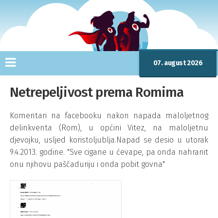
07. august 2026
Netrepeljivost prema Romima
Komentari na facebooku nakon napada maloljetnog
delinkventa (Rom), u općini Vitez, na maloljetnu
djevojku, usljed koristoljublja.Napad se desio u utorak
9.4.2013. godine. "Sve cigane u ćevape, pa onda nahranit
onu njihovu paščaduriju i onda pobit govna"