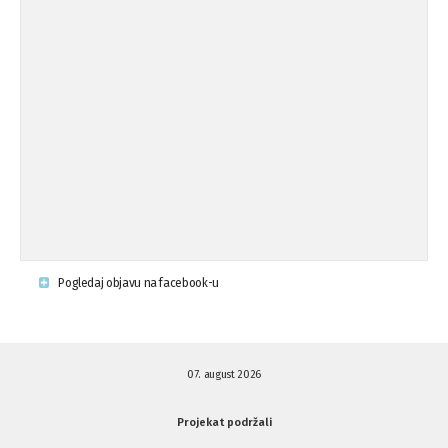
Osude napada u mjestu Omerovići,
18.08.'15
op ...
Osude napada u mjestu Omerovići,
18.08.'15
op ...
Napad u mjestu Omerovići, Općina To
15.08.'15
...
Krsenje ljudskih prava
03.08.'15
Pogledaj objavu na facebook-u
Napad na povratnika u Kotor-Varoši
15.07.'15
07. august 2026
Napad na povratnika u Kotor-Varoši
15.07.'15
Projekat podržali