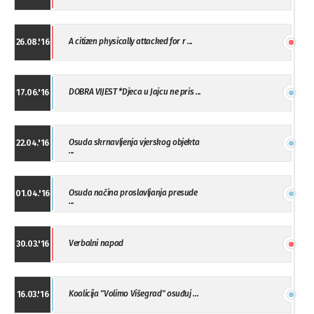
A citizen physically attacked for r ...
26.08.'16
DOBRA VIJEST *Djeca u Jajcu ne pris ...
17.06.'16
Osuda skrnavljenja vjerskog objekta
22.04.'16
...
Osuda načina proslavljanja presude
01.04.'16
...
Verbalni napad
30.03.'16
Koalicija "Volimo Višegrad" osuđuj ...
16.03.'16