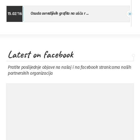
Osuda uvredljivih grafita na ušću r ...
15.02.'16
"Uzbuna" Bijeljina osuđuje vršnjačk ...
01.02.'16
Latest on facebook
Osuda napada u Drvaru
13.11.'15
Pratite poslijednje objave na našoj i na facebook stranicama naših
partnerskih organizacija
Osuda incidenta tokom dženaze na
09.11.'15
Pe ...
Ukljanjanje uvredljivog grafita
08.11.'15
Koalicija Zanemari razlike osuđuje ...
02.09.'15