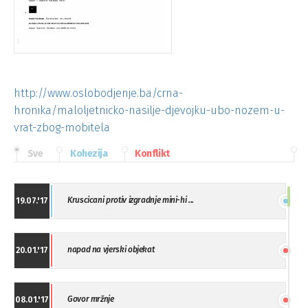
http://www.oslobodjenje.ba/crna-
hronika/maloljetnicko-nasilje-djevojku-ubo-nozem-u-
vrat-zbog-mobitela
Sve
Kohezija
Konflikt
Kruscicani protiv izgradnje mini-hi ...
19.07.'17
napad na vjerski objekat
20.01.'17
Govor mržnje
08.01.'17