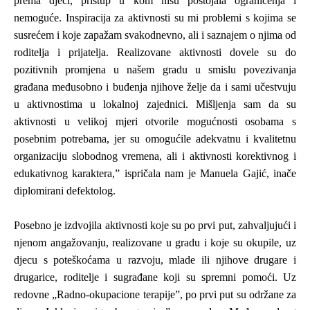
prema djeci, pristup u kom nisu postojala ograničenja i
nemoguće. Inspiracija za aktivnosti su mi problemi s kojima se
susrećem i koje zapažam svakodnevno, ali i saznajem o njima od
roditelja i prijatelja. Realizovane aktivnosti dovele su do
pozitivnih promjena u našem gradu u smislu povezivanja
građana međusobno i buđenja njihove želje da i sami učestvuju
u aktivnostima u lokalnoj zajednici. Mišljenja sam da su
aktivnosti u velikoj mjeri otvorile mogućnosti osobama s
posebnim potrebama, jer su omogućile adekvatnu i kvalitetnu
organizaciju slobodnog vremena, ali i aktivnosti korektivnog i
edukativnog karaktera,” ispričala nam je Manuela Gajić, inače
diplomirani defektolog.
Posebno je izdvojila aktivnosti koje su po prvi put, zahvaljujući i
njenom angažovanju, realizovane u gradu i koje su okupile, uz
djecu s poteškoćama u razvoju,
mlade ili njihove drugare i
drugarice
, roditelje i sugrađane koji su spremni pomoći.
Uz
redovne
„
Radno-okupacione terapije”, po prvi put su održane za