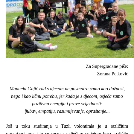
Za Supergrađane piše:
Zorana Petković
Manuela Gajić rad s djecom ne posmatra samo kao dužnost,
nego i kao ličnu potrebu, jer kada je s djecom, osjeća samo
pozitivnu energiju i prave vrijednosti:
ljubav, empatiju, razumijevanje, opraštanje...
Još u toku studiranja u Tuzli volontirala je u različitim
organizacijama i tu se susrela s dječjim svijetom kroz različite