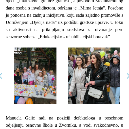
djecu
„
Inkluzivne igre bez granica”, a povodom Međunarodnog
dana osoba s invaliditetom, održana je
„
Mirna šetnja”. Posebno
je ponosna na zadnju inicijativu, koju sada zajedno promoviše s
Udruženjem
„
Dječija nada“ uz podršku gradske uprave. U toku
su aktivnosti na prikupljanju sredstava za otvaranje prve
senzorne sobe za
„
Edukacijsko - rehabilitacijski boravak”.
Manuela Gajić radi na poziciji defektologa u posebnom
odjeljenju osnovne škole u Zvorniku, a vodi svakodnevno, u