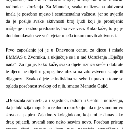
radionice i druženja. Za Manuelu, svaka realizovana aktivnost
imala je posebno mjesto i sentimentalnu važnost, jer se uvjerila
da je poslije svake aktivnosti broj ljudi koji je promijenio
mišljenje i razbio predrasude, bio sve veći. Kako kaže, to joj je
dodatno davalo sve veći vjetar u leđa tokom novih aktivnosti.
Prvo zaposlenje joj je u Dnevnom centru za djecu i mlade
EMMAS u Zvorniku, a uključuje se i u rad Udruženja
„
Dječija
nada“.
Za nju je, kako kaže, svako dijete riznica sreće i dobrote
te djecu ne dijeli u grupe, bez obzira na zdravstveno stanje ili
dijagnozu. Svako dijete je individua za sebe i upravo u tome se
ogleda posebnost svakog od njih, smatra Manuela Gajić.
„
Dokazala sam sebi, a i zajednici, radom u Centru i udruženju,
da je inkluzija moguća u realnom okruženju i da nije samo mrtvo
slovo na papiru. Zajedno s koleginicom, koja mi je danas jako
drag prijatelj, stvarali smo nešto sasvim novo. Poseban pristup