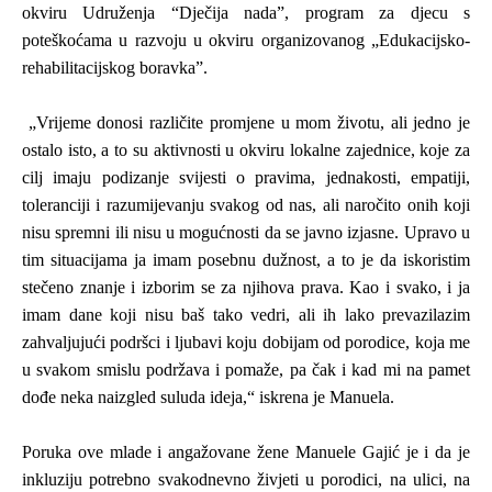
okviru Udruženja “Dječija nada”, program za djecu s
poteškoćama u razvoju u okviru organizovanog
„
Edukacijsko-
rehabilitacijskog boravka”.
„
Vrijeme donosi različite promjene u mom životu, ali jedno je
ostalo isto, a to su aktivnosti u okviru lokalne zajednice, koje za
cilj imaju podizanje svijesti o pravima, jednakosti, empatiji,
toleranciji i razumijevanju svakog od nas, ali naročito onih koji
nisu spremni ili nisu u mogućnosti da se javno izjasne. Upravo u
tim situacijama ja imam posebnu dužnost, a to je da iskoristim
stečeno znanje i izborim se za njihova prava. Kao i svako, i ja
imam dane koji nisu baš tako vedri, ali ih lako prevazilazim
zahvaljujući podršci i ljubavi koju dobijam od porodice, koja me
u svakom smislu podržava i pomaže, pa čak i kad mi na pamet
dođe neka naizgled suluda ideja,“ iskrena je Manuela.
Poruka ove mlade i angažovane žene Manuele Gajić je i da je
inkluziju potrebno svakodnevno živjeti u porodici, na ulici, na